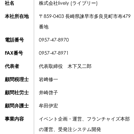
社名
株式会社lively (ライブリー)
本社所在地
〒859-0403 長崎県諫早市多良見町市布479
番地
電話番号
0957-47-8970
FAX番号
0957-47-8971
代表者
代表取締役 木下又二郎
顧問税理士
岩﨑修一
顧問社労士
井崎啓子
顧問弁護士
牟田伊宏
事業内容
イベント企画・運営、フランチャイズ本部
の運営、受発注システム開発